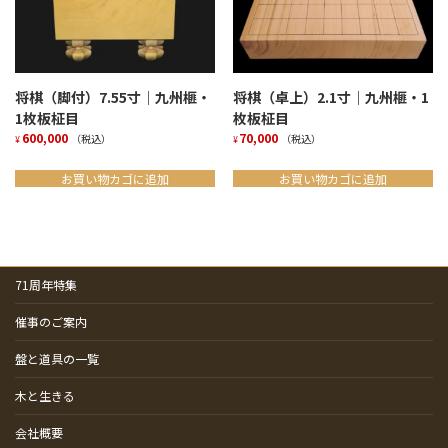
将棋（脚付）7.55寸｜九州榧・
将棋（卓上）2.1寸｜九州榧・1
1枚板柾目
枚板柾目
600,000
70,000
（税込）
（税込）
¥
¥
お買い物カゴに追加
お買い物カゴに追加
71周年特集
催事のご案内
盤と道具の一覧
木と生きる
会社概要