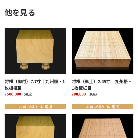
他を見る
将棋（脚付）7.7寸｜九州榧・1
将棋（卓上）2.45寸｜九州榧・
枚板柾目
1枚板柾目
500,000
88,000
（税込）
（税込）
¥
¥
お買い物カゴに追加
お買い物カゴに追加