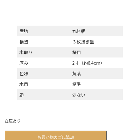
種類
将棋盤（卓上）
材
榧
産地
九州榧
構造
３枚接ぎ盤
木取り
柾目
厚み
2寸（約6.4cm）
色味
黄系
木目
標準
節
少ない
在庫あり
将
お買い物カゴに追加
棋