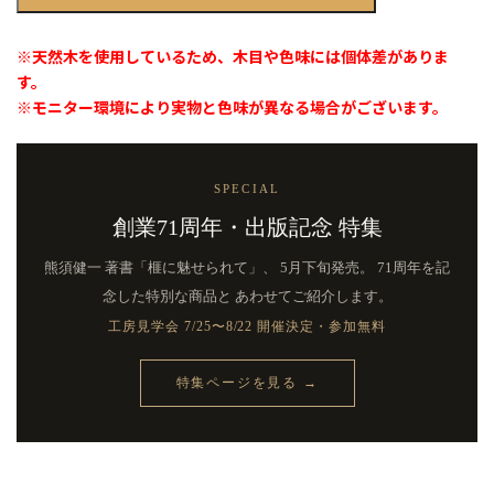
（卓
上）
※天然木を使用しているため、木目や色味には個体差がありま
2
す。
寸
※モニター環境により実物と色味が異なる場合がございます。
｜
九
州
榧・
SPECIAL
３
枚
創業71周年・出版記念 特集
接
ぎ
熊須健一 著書「榧に魅せられて」、
5月下旬発売。 71周年を記
盤
念した特別な商品と
あわせてご紹介します。
柾
目
工房見学会 7/25〜8/22 開催決定・参加無料
個
特集ページを見る →