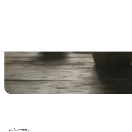
─
In Summary
─