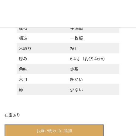
種類
碁盤（脚付）
材
榧
産地
中国榧
構造
一枚板
木取り
柾目
厚み
6.4寸（約19.4cm）
色味
赤系
木目
細かい
節
少ない
在庫あり
71
お買い物カゴに追加
周