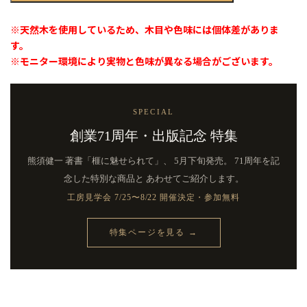
年
記
※天然木を使用しているため、木目や色味には個体差がありま
念
す。
碁
※モニター環境により実物と色味が異なる場合がございます。
盤
（脚
付）
6.4
SPECIAL
寸
｜
創業71周年・出版記念 特集
中
国
熊須健一 著書「榧に魅せられて」、
5月下旬発売。 71周年を記
榧・
念した特別な商品と
あわせてご紹介します。
1
枚
工房見学会 7/25〜8/22 開催決定・参加無料
板
柾
特集ページを見る →
目
個