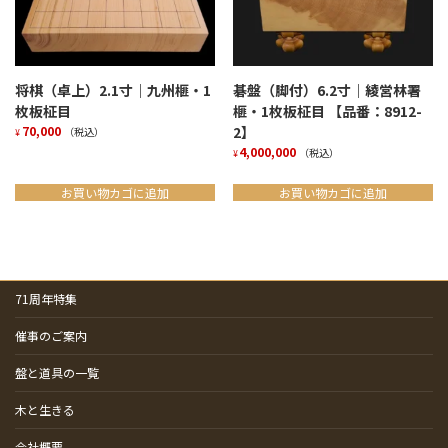
将棋（卓上）2.1寸｜九州榧・1
碁盤（脚付）6.2寸｜綾営林署
枚板柾目
榧・1枚板柾目 【品番：8912-
70,000
2】
（税込）
¥
4,000,000
（税込）
¥
お買い物カゴに追加
お買い物カゴに追加
71周年特集
催事のご案内
盤と道具の一覧
木と生きる
会社概要