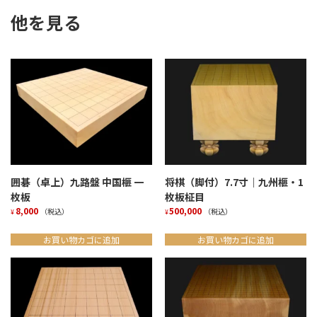
他を見る
囲碁（卓上）九路盤 中国榧 一
将棋（脚付）7.7寸｜九州榧・1
枚板
枚板柾目
8,000
500,000
（税込）
（税込）
¥
¥
お買い物カゴに追加
お買い物カゴに追加