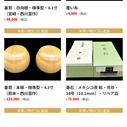
碁笥｜日向榧・標準型・4.1寸
覆い布
（宮崎・西川嵩作）
4,000
（税込）
¥
90,000
（税込）
¥
お買い物カゴに追加
お買い物カゴに追加
碁笥｜本榧・標準型・4.3寸
碁石｜メキシコ産 蛤・月印・
（熊本・西川嵩作）
36号（10.1mm）・リペア品
120,000
75,000
（税込）
（税込）
¥
¥
お買い物カゴに追加
お買い物カゴに追加