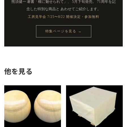
寸
熊須健一 著書「榧に魅せられて」、
5月下旬発売。 71周年を記
（宮
念した特別な商品と
あわせてご紹介します。
崎・
工房見学会 7/25〜8/22 開催決定・参加無料
西
川
嵩
特集ページを見る →
作）
個
他を見る