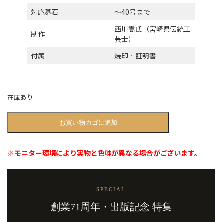
対応碁石
〜40号まで
西川嵩氏（宮崎県伝統工
制作
芸士）
付属
焼印・証明書
在庫あり
碁
お買い物カゴに追加
笥
｜
日
※モニター環境により実物と色味が異なる場合がございます。
向
榧・
本
因
SPECIAL
坊
型・
創業71周年・出版記念 特集
4.4