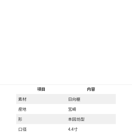
西川 嵩」の焼印と証明書が付属します。
ご検討の目安
日向榧の碁笥は、現在の流通量が非常に限られています。本因坊
型・4.4寸口径は、やや大きめのサイズです。40号以下の碁石に対
応します。 碁笥の形・素材・口径の選び方については、
碁笥につ
いてのページ
をご覧ください。
項目
内容
素材
日向榧
産地
宮崎
形
本因坊型
口径
4.4寸