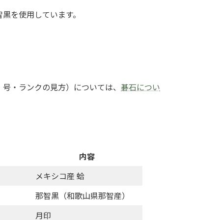
智黒を使用しています。
・号・ランクの見方）については、
碁石につい
。
内容
メキシコ産 蛤
那智黒（和歌山県那智産）
月印