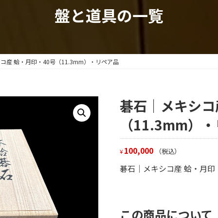
盤と道具の一覧
コ産 蛤・月印・40号（11.3mm）・リペア品
碁石｜メキシコ
（11.3mm）
100,000
（税込）
¥
碁石｜メキシコ産 蛤・月印・
この商品について