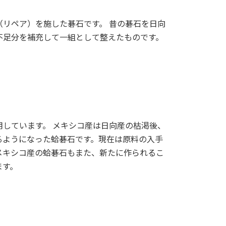
（リペア）を施した碁石です。 昔の碁石を日向
不足分を補充して一組として整えたものです。
用しています。 メキシコ産は日向産の枯渇後、
るようになった蛤碁石です。現在は原料の入手
メキシコ産の蛤碁石もまた、新たに作られるこ
ます。