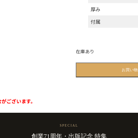
厚み
付属
在庫あり
碁
お買い物
石
｜
メ
キ
合がございます。
シ
コ
産
蛤・
SPECIAL
月
創業71周年・出版記念 特集