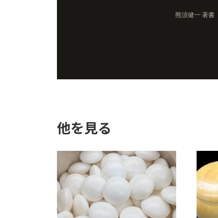
熊須健一 著書
他を見る