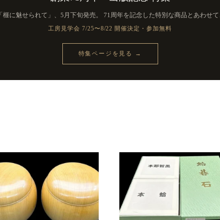
印・
40
「榧に魅せられて」、
5月下旬発売。 71周年を記念した特別な商品と
あわせて
号
工房見学会 7/25〜8/22 開催決定・参加無料
（11.3mm）・
リ
特集ページを見る →
ペ
ア
品
個