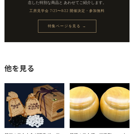
西
念した特別な商品と
あわせてご紹介します。
川
工房見学会 7/25〜8/22 開催決定・参加無料
嵩
作）
個
特集ページを見る →
他を見る