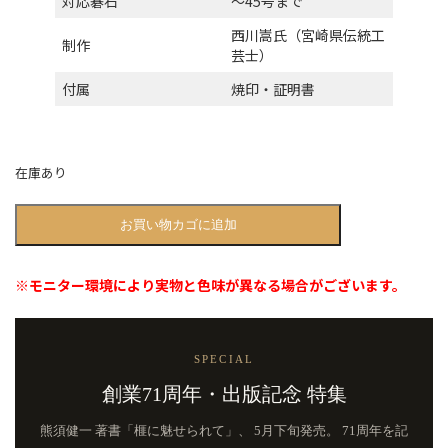
対応碁石
〜45号まで
西川嵩氏（宮崎県伝統工
制作
芸士）
付属
焼印・証明書
在庫あり
碁
お買い物カゴに追加
笥
｜
本
※モニター環境により実物と色味が異なる場合がございます。
榧・
標
準
型・
SPECIAL
4.3
寸
創業71周年・出版記念 特集
（熊
本・
熊須健一 著書「榧に魅せられて」、
5月下旬発売。 71周年を記