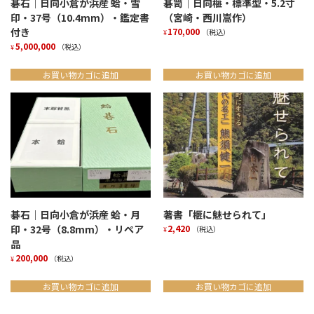
碁石｜日向小倉が浜産 蛤・雪
碁笥｜日向榧・標準型・5.2寸
印・37号（10.4mm）・鑑定書
（宮崎・西川嵩作）
付き
170,000
（税込）
¥
5,000,000
（税込）
¥
お買い物カゴに追加
お買い物カゴに追加
碁石｜日向小倉が浜産 蛤・月
著書「榧に魅せられて」
印・32号（8.8mm）・リペア
2,420
（税込）
¥
品
200,000
（税込）
¥
お買い物カゴに追加
お買い物カゴに追加