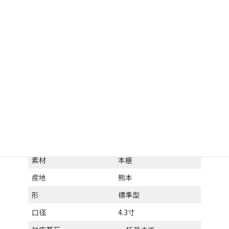
ご検討の目安
GOKE-04とGOKE-05は同じ本榧・標準型・4.3寸口径です。価格は
同じですが、木目や色合いがそれぞれ異なります。写真でご確認
のうえ、お好みの一点をお選びください。 碁笥の形・素材・口径
の選び方については、
碁笥についてのページ
をご覧ください。
項目
内容
素材
本榧
産地
熊本
形
標準型
口径
4.3寸